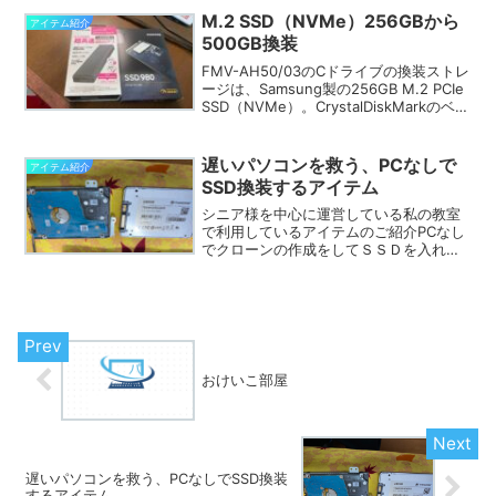
たなくヨドバシオンラインを紹介されて
M.2 SSD（NVMe）256GBから
アイテム紹介
（...
500GB換装
FMV-AH50/03のCドライブの換装ストレ
ージは、Samsung製の256GB M.2 PCIe
SSD（NVMe）。CrystalDiskMarkのベン
チはRead1812MB/s Write1020MB/ｓ※
本当はランダムの方が大事...
遅いパソコンを救う、PCなしで
アイテム紹介
SSD換装するアイテム
シニア様を中心に運営している私の教室
で利用しているアイテムのご紹介PCなし
でクローンの作成をしてＳＳＤを入れ替
える目次1.ノートパソコンを物理的に高速
化2.SSD交換の大まかな流れ3.PCなしで
クローンの作成のメリット4.まとめ 長
く通って...
おけいこ部屋
遅いパソコンを救う、PCなしでSSD換装
するアイテム