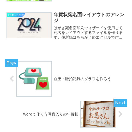
い。いっしょに最初から最後まで作って
いきましょう。 ※Excel2021を使い...
年賀状宛名面レイアウトのアレン
おけいこ部屋
ジ
はがき宛名面印刷ウィザードを使用して
宛名をレイアウトするファイルを作りま
す。住所録はあらかじめエクセルで作成
したものを使います。（宛名面は
Word2021、住所録はExcel2021で作成し
ました。） 「はがき宛名面印刷ウィザー
ド」で作成し...
血圧・脈拍記録のグラフを作ろう
Wordで作ろう写真入りの年賀状