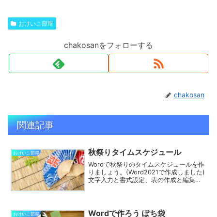
おけいこ部屋
chakosanをフォローする
chakosan
関連記事
秋祭りタイムスケジュール
おけいこ部屋
Wordで秋祭りのタイムスケジュールを作
りましょう。(Word2021で作成しました)
文字入力と書式設定、表の作成と編集、
ワードアートの作成、図の挿入と編集の
練習をします。今回は表作成の方法とし
て、表を1行ずつ増やして内容を入力しま
す。細か...
Wordで作ろう ぽち袋
おけいこ部屋