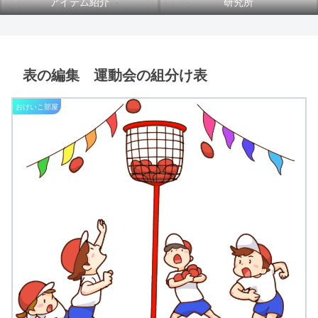
アイテム紹介
研究所
表の編集 運動会の組分け表
おけいこ部屋