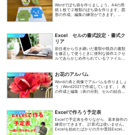
Wordでぽち袋を作りましょう。A4の用
紙１枚で２種類のぽち袋を作ります。図
形の作成、編集の練習ができます。
(Word2021で作成しました) 動画の中に
出てくるカーネーションのイラストは、
こちらもWordで作成できますよ。※あと
がき組み立...
Excel セルの書式設定・書式ク
おけいこ部屋
リア
前任者から引き継いだ書類や既存の書類
を修正して使うときに便利な操作エクセ
ルであらかじめ作られているファイルを
修正するとき、以前設定していた書式が
残っていて、思った通りに直せなくて困
ることはありませんか？今回は、セルの
お花のアルバム
おけいこ部屋
書式設定の確認方法と変更...
Wordの表と画像でアルバムを作りましょ
う（Word2021で作成しています。） 表
の作成と編集（表の分割、セルの結合・
セルの分割）、画像の挿入と編集（サイ
ズ変更、トリミング）の練習をたくさん
行います。 表は事務的なものを作成する
ときによく...
Excelで作ろう予定表
おけいこ部屋
Excelで予定表を作りながら、基本操作の
練習ができます。 計算式は使いません。
Excelを始めたばかりの方や普段Excelを
使わない方もぜひ参考にしてみてくださ