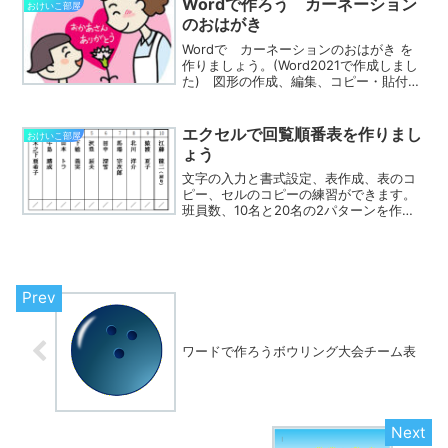
Wordで作ろう カーネーション
おけいこ部屋
のおはがき
Wordで カーネーションのおはがき を
作りましょう。(Word2021で作成しまし
た) 図形の作成、編集、コピー・貼付、
配置の練習がたくさんできますよ。
Wordで作ろう 桜のおはがき でも図形
の練習ができますので、こちらもあわせ
エクセルで回覧順番表を作りまし
おけいこ部屋
てご覧く...
ょう
文字の入力と書式設定、表作成、表のコ
ピー、セルのコピーの練習ができます。
班員数、10名と20名の2パターンを作成
しますので、お住いの自治会の班の班員
数に合わせて利用していただければと思
います。※あとがき今回の作品にはクイズ
を出してみました...
ワードで作ろうボウリング大会チーム表