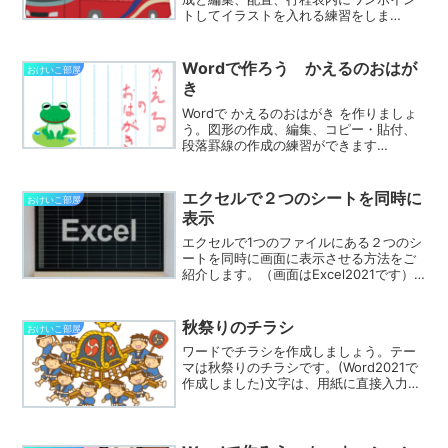
トしてイラストを入れる練習をしま
す。 行程表は、ワードでも作成できる
内容ですが、Excelの行や列、セルを活か
して、各行程の内容をきれいに配置する
Wordで作ろう かえるのおはが
おけいこ部屋
ことができるので、今回...
き
Wordで かえるのおはがき を作りましょ
う。図形の作成、編集、コピー・貼付、
段落罫線の作成の練習ができます
(Word2021で作成)投稿時期が六月と言う
こともあり実際に遊びに来てくれた、か
えるさんにモデルになってもらいました
エクセルで２つのシートを同時に
おけいこ部屋
（笑結構、大作...
表示
エクセルで1つのファイルにある２つのシ
ートを同時に画面に表示させる方法をご
紹介します。（画面はExcel2021です）
１つのファイルに複数のシートがあり、
１つのシート内のデータを見ながら別の
シートで作業をするとき、都度シートを
秋祭りのチラシ
おけいこ部屋
切り替える必...
ワードでチラシを作成しましょう。テー
マは秋祭りのチラシです。(Word2021で
作成しました)文字は、用紙に直接入力せ
ずに、テキストボックスやワードアート
を使って作成します。テキストボックス
を一つ作成し、それをいくつかコピー
し、内容を変更し...