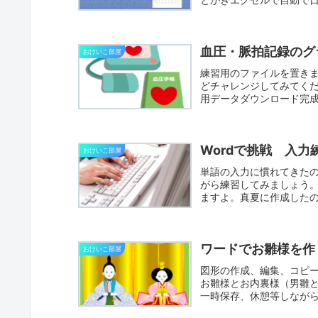
血圧・脈拍記録のグ
おけいこ部屋
練習用のファイルを置き
どチャレンジしてみてくだ
用データダウンロード完成
Wordで挑戦 入力練
おけいこ部屋
単語の入力に慣れてきた
がら練習してみましょう
ますよ。真夏に作成した
して...
ワードでお雛様を作
おけいこ部屋
図形の作成、編集、コピ
お雛様とお内裏様（男雛
一時保存、休憩等しながら練