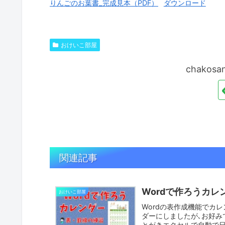
りんごのお葉書_完成見本（PDF）
ダウンロード
おけいこ部屋
chako
関連記事
Wordで作ろうカレ
おけいこ部屋
Wordの表作成機能でカレ
ダーにしましたが､お好み
とがきエクセルで自動で日