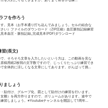
ラフを作ろう
ます。見本（お手本通り打ち込んでみましょう。セルの結合な
さい）ファイルのダウンロード（ZIP圧縮）血圧脈拍記録練習
見本血圧・脈拍記録_完成見本(PDF)ダウンロード
習(長文)
ので、そろそろ文章を入力したいという方は、この動画を見な
。原稿用紙2枚弱の文字数ですので、じっくりたっぷり練習でき
ので全体的に涼しくなる文章にしてあります。がんばって挑戦
りましょう
ー・貼付け、グループ化、図として貼付けの練習を行います。
と女雛）を両方作りますので、ボリュームがあります。途中で
習しましょう。※Youtubeチャンネルを開設して1周年...